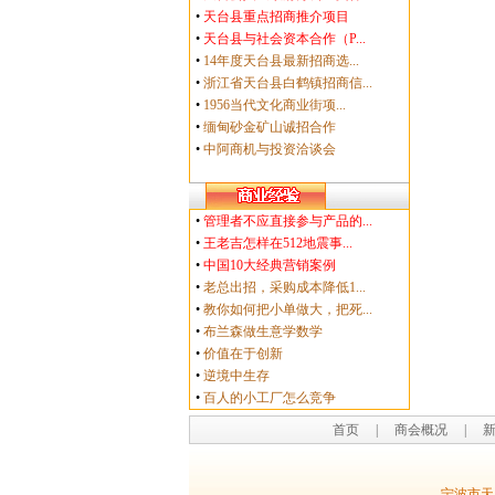
•
天台县重点招商推介项目
•
天台县与社会资本合作（P...
•
14年度天台县最新招商选...
•
浙江省天台县白鹤镇招商信...
•
1956当代文化商业街项...
•
缅甸砂金矿山诚招合作
•
中阿商机与投资洽谈会
•
管理者不应直接参与产品的...
•
王老吉怎样在512地震事...
•
中国10大经典营销案例
•
老总出招，采购成本降低1...
•
教你如何把小单做大，把死...
•
布兰森做生意学数学
•
价值在于创新
•
逆境中生存
•
百人的小工厂怎么竞争
首页
|
商会概况
|
宁波市天