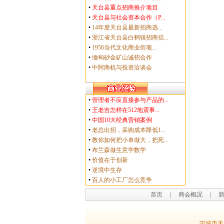
•
天台县重点招商推介项目
•
天台县与社会资本合作（P...
•
14年度天台县最新招商选...
•
浙江省天台县白鹤镇招商信...
•
1956当代文化商业街项...
•
缅甸砂金矿山诚招合作
•
中阿商机与投资洽谈会
•
管理者不应直接参与产品的...
•
王老吉怎样在512地震事...
•
中国10大经典营销案例
•
老总出招，采购成本降低1...
•
教你如何把小单做大，把死...
•
布兰森做生意学数学
•
价值在于创新
•
逆境中生存
•
百人的小工厂怎么竞争
首页
|
商会概况
|
宁波市天