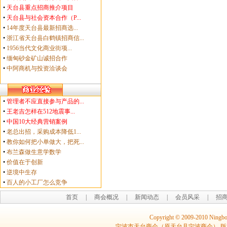
•
天台县重点招商推介项目
•
天台县与社会资本合作（P...
•
14年度天台县最新招商选...
•
浙江省天台县白鹤镇招商信...
•
1956当代文化商业街项...
•
缅甸砂金矿山诚招合作
•
中阿商机与投资洽谈会
•
管理者不应直接参与产品的...
•
王老吉怎样在512地震事...
•
中国10大经典营销案例
•
老总出招，采购成本降低1...
•
教你如何把小单做大，把死...
•
布兰森做生意学数学
•
价值在于创新
•
逆境中生存
•
百人的小工厂怎么竞争
首页
|
商会概况
|
新闻动态
|
会员风采
|
招
Copyright © 2009-2010 Ningbo
宁波市天台商会（原天台县宁波商会） 