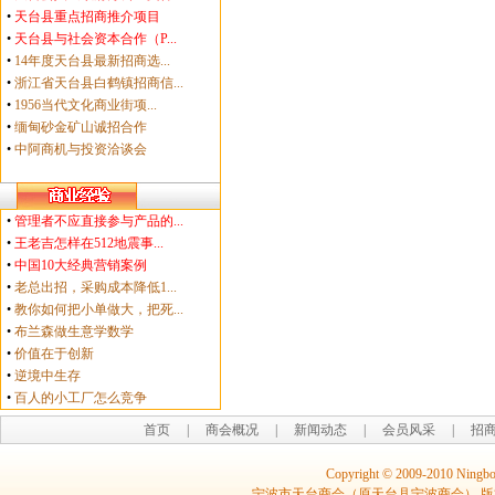
•
天台县重点招商推介项目
•
天台县与社会资本合作（P...
•
14年度天台县最新招商选...
•
浙江省天台县白鹤镇招商信...
•
1956当代文化商业街项...
•
缅甸砂金矿山诚招合作
•
中阿商机与投资洽谈会
•
管理者不应直接参与产品的...
•
王老吉怎样在512地震事...
•
中国10大经典营销案例
•
老总出招，采购成本降低1...
•
教你如何把小单做大，把死...
•
布兰森做生意学数学
•
价值在于创新
•
逆境中生存
•
百人的小工厂怎么竞争
首页
|
商会概况
|
新闻动态
|
会员风采
|
招
Copyright © 2009-2010 Ningbo
宁波市天台商会（原天台县宁波商会） 