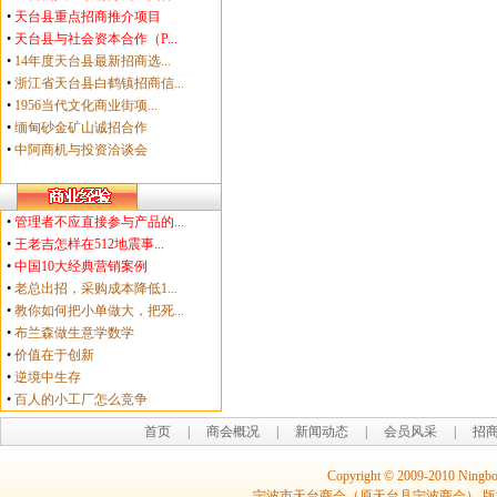
•
天台县重点招商推介项目
•
天台县与社会资本合作（P...
•
14年度天台县最新招商选...
•
浙江省天台县白鹤镇招商信...
•
1956当代文化商业街项...
•
缅甸砂金矿山诚招合作
•
中阿商机与投资洽谈会
•
管理者不应直接参与产品的...
•
王老吉怎样在512地震事...
•
中国10大经典营销案例
•
老总出招，采购成本降低1...
•
教你如何把小单做大，把死...
•
布兰森做生意学数学
•
价值在于创新
•
逆境中生存
•
百人的小工厂怎么竞争
首页
|
商会概况
|
新闻动态
|
会员风采
|
招
Copyright © 2009-2010 Ningbo
宁波市天台商会（原天台县宁波商会） 