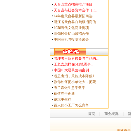
•
天台县重点招商推介项目
•
天台县与社会资本合作（P...
•
14年度天台县最新招商选...
•
浙江省天台县白鹤镇招商信...
•
1956当代文化商业街项...
•
缅甸砂金矿山诚招合作
•
中阿商机与投资洽谈会
•
管理者不应直接参与产品的...
•
王老吉怎样在512地震事...
•
中国10大经典营销案例
•
老总出招，采购成本降低1...
•
教你如何把小单做大，把死...
•
布兰森做生意学数学
•
价值在于创新
•
逆境中生存
•
百人的小工厂怎么竞争
首页
|
商会概况
|
宁波市天