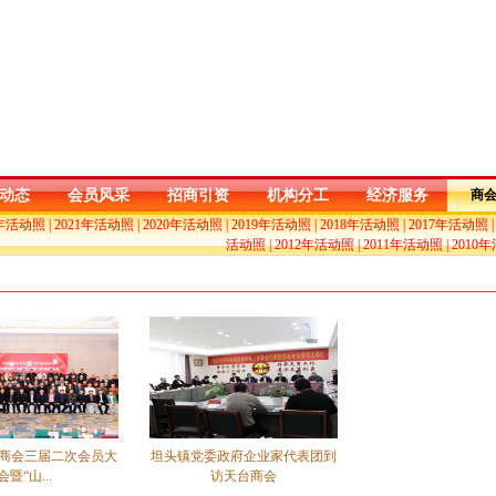
动态
会员风采
招商引资
机构分工
经济服务
商
2年活动照
|
2021年活动照
|
2020年活动照
|
2019年活动照
|
2018年活动照
|
2017年活动照
活动照
|
2012年活动照
|
2011年活动照
|
2010
商会三届二次会员大
坦头镇党委政府企业家代表团到
会暨“山...
访天台商会