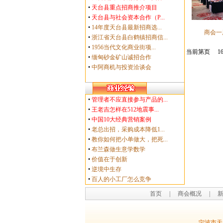
•
天台县重点招商推介项目
•
天台县与社会资本合作（P...
•
14年度天台县最新招商选...
商会一
•
浙江省天台县白鹤镇招商信...
•
1956当代文化商业街项...
当前第页 16
•
缅甸砂金矿山诚招合作
•
中阿商机与投资洽谈会
•
管理者不应直接参与产品的...
•
王老吉怎样在512地震事...
•
中国10大经典营销案例
•
老总出招，采购成本降低1...
•
教你如何把小单做大，把死...
•
布兰森做生意学数学
•
价值在于创新
•
逆境中生存
•
百人的小工厂怎么竞争
首页
|
商会概况
|
宁波市天