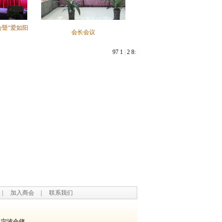
暨“爱如阳
会长会议
9
7
1
|
2
8
:
|
加入商会
|
联系我们
宁波仓储